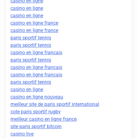
casino en ligne
casino en ligne
casino en ligne
casino en ligne france
casino en ligne france
paris sportif tennis
paris sportif tennis
casino en ligne francais
paris sportif tennis
casino en ligne francais
casino en ligne francais
paris sportif tennis
casino en ligne
casino en ligne nouveau
meilleur site de paris sportif international
cote paris sportif rugby
meilleur casino en ligne france
site paris sportif bitcoin
casino live