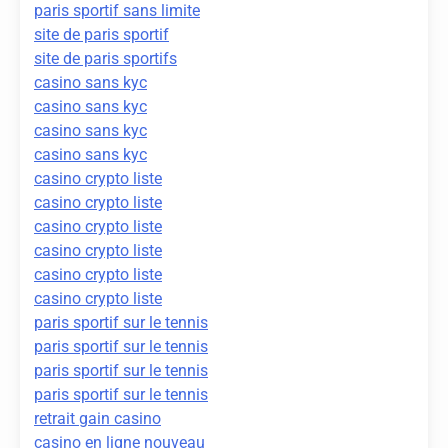
paris sportif sans limite
site de paris sportif
site de paris sportifs
casino sans kyc
casino sans kyc
casino sans kyc
casino sans kyc
casino crypto liste
casino crypto liste
casino crypto liste
casino crypto liste
casino crypto liste
casino crypto liste
paris sportif sur le tennis
paris sportif sur le tennis
paris sportif sur le tennis
paris sportif sur le tennis
retrait gain casino
casino en ligne nouveau