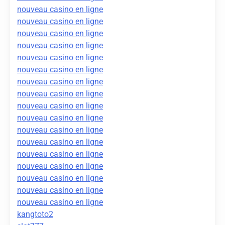
nouveau casino en ligne
nouveau casino en ligne
nouveau casino en ligne
nouveau casino en ligne
nouveau casino en ligne
nouveau casino en ligne
nouveau casino en ligne
nouveau casino en ligne
nouveau casino en ligne
nouveau casino en ligne
nouveau casino en ligne
nouveau casino en ligne
nouveau casino en ligne
nouveau casino en ligne
nouveau casino en ligne
nouveau casino en ligne
nouveau casino en ligne
kangtoto2