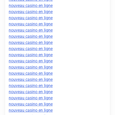
nouveau casino en ligne
nouveau casino en ligne
nouveau casino en ligne
nouveau casino en ligne
nouveau casino en ligne
nouveau casino en ligne
nouveau casino en ligne
nouveau casino en ligne
nouveau casino en ligne
nouveau casino en ligne
nouveau casino en ligne
nouveau casino en ligne
nouveau casino en ligne
nouveau casino en ligne
nouveau casino en ligne
nouveau casino en ligne
nouveau casino en ligne
nouveau casino en ligne