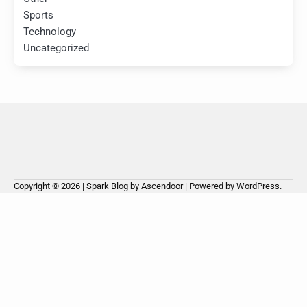
Sports
Technology
Uncategorized
Copyright © 2026
| Spark Blog by
Ascendoor
| Powered by
WordPress
.