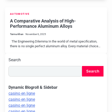
AUTOMOTIVE
A Comparative Analysis of High-
Performance Aluminum Alloys
Taimurkhan
November 6, 2025
The Engineering Dilemma In the world of metal specification,
there is no single perfect aluminum alloy. Every material choice…
Search
Search
Dynamic Blogroll & Sidebar
casino en ligne
casino en ligne
casino en ligne
casino en ligne