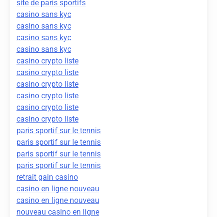
site de paris sportifs
casino sans kyc
casino sans kyc
casino sans kyc
casino sans kyc
casino crypto liste
casino crypto liste
casino crypto liste
casino crypto liste
casino crypto liste
casino crypto liste
paris sportif sur le tennis
paris sportif sur le tennis
paris sportif sur le tennis
paris sportif sur le tennis
retrait gain casino
casino en ligne nouveau
casino en ligne nouveau
nouveau casino en ligne