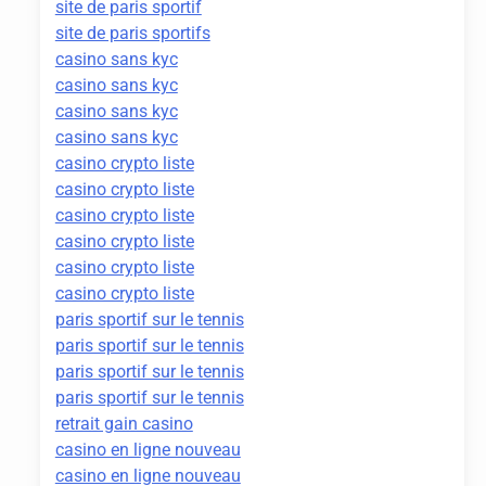
site de paris sportif
site de paris sportifs
casino sans kyc
casino sans kyc
casino sans kyc
casino sans kyc
casino crypto liste
casino crypto liste
casino crypto liste
casino crypto liste
casino crypto liste
casino crypto liste
paris sportif sur le tennis
paris sportif sur le tennis
paris sportif sur le tennis
paris sportif sur le tennis
retrait gain casino
casino en ligne nouveau
casino en ligne nouveau