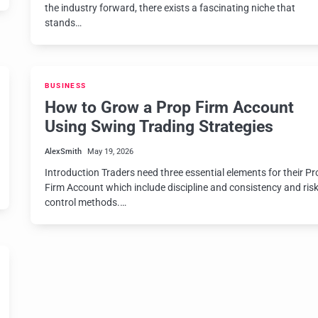
the industry forward, there exists a fascinating niche that
stands…
BUSINESS
How to Grow a Prop Firm Account
Using Swing Trading Strategies
AlexSmith
May 19, 2026
Introduction Traders need three essential elements for their P
Firm Account which include discipline and consistency and ris
control methods.…