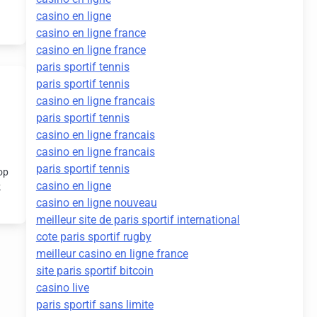
casino en ligne
casino en ligne france
casino en ligne france
paris sportif tennis
paris sportif tennis
casino en ligne francais
paris sportif tennis
casino en ligne francais
casino en ligne francais
paris sportif tennis
rop
casino en ligne
k
casino en ligne nouveau
meilleur site de paris sportif international
cote paris sportif rugby
meilleur casino en ligne france
site paris sportif bitcoin
casino live
paris sportif sans limite