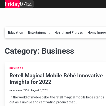
Skip
Friday
07
Aug
2026
to
content
Education
Entertainment
Health and Fitness
Home Impr
Category:
Business
BUSINESS
Retell Magical Mobile Bébé Innovative
Insights for 2022
ranahassan7755
August 6, 2026
In the world of mobile bébé, the retell magical mobile bébé stands
out as a unique and captivating product that…