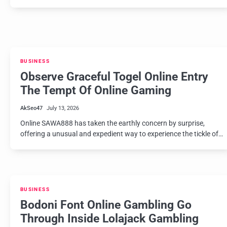
BUSINESS
Observe Graceful Togel Online Entry
The Tempt Of Online Gaming
AkSeo47
July 13, 2026
Online SAWA888 has taken the earthly concern by surprise,
offering a unusual and expedient way to experience the tickle of…
BUSINESS
Bodoni Font Online Gambling Go
Through Inside Lolajack Gambling