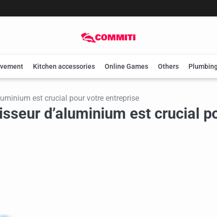
ovement
Kitchen accessories
Online Games
Others
Plumbin
uminium est crucial pour votre entreprise
isseur d’aluminium est crucial p