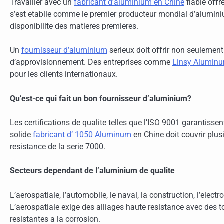
Travailler avec un
fabricant d’aluminium en Chine
fiable offr
s’est etablie comme le premier producteur mondial d’aluminiu
disponibilite des matieres premieres.
Un
fournisseur d’aluminium
serieux doit offrir non seulemen
d’approvisionnement. Des entreprises comme
Linsy Alumin
pour les clients internationaux.
Qu’est-ce qui fait un bon fournisseur d’aluminium?
Les certifications de qualite telles que l’ISO 9001 garantissen
solide
fabricant d’
1050 Aluminum
en Chine doit couvrir plus
resistance de la serie 7000.
Secteurs dependant de l’aluminium de qualite
L’aerospatiale, l’automobile, le naval, la construction, l’ele
L’aerospatiale exige des alliages haute resistance avec des t
resistantes a la corrosion.