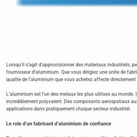
Lorsqu’il s’agit d’approvisionner des materiaux industriels, 
fournisseur d’aluminium. Que vous dirigiez une unite de fabric
qualite de l’aluminium que vous achetez affecte directement les
L’aluminium est l’un des metaux les plus utilises au monde. Il
incrediblement polyvalent. Des composants aerospatiaux aux 
applications dans pratiquement chaque secteur industriel.
Le role d’un fabricant d’aluminium de confiance