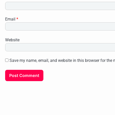
Email
*
Website
Save my name, email, and website in this browser for the 