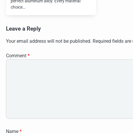
perfect aluminum alloy. Every material
choice…
Leave a Reply
Your email address will not be published.
Required fields ar
Comment
*
Name
*