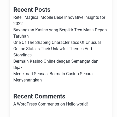
Recent Posts
Retell Magical Mobile Bébé Innovative Insights for
2022
Bayangkan Kasino yang Berpikir Tren Masa Depan
Taruhan
One Of The Shaping Characteristics Of Unusual
Online Slots Is Their Unlawful Themes And
Storylines
Bermain Kasino Online dengan Semangat dan
Bijak
Menikmati Sensasi Bermain Casino Secara
Menyenangkan
Recent Comments
A WordPress Commenter
on
Hello world!