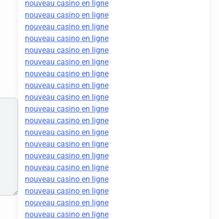
nouveau casino en ligne
nouveau casino en ligne
nouveau casino en ligne
nouveau casino en ligne
nouveau casino en ligne
nouveau casino en ligne
nouveau casino en ligne
nouveau casino en ligne
nouveau casino en ligne
nouveau casino en ligne
nouveau casino en ligne
nouveau casino en ligne
nouveau casino en ligne
nouveau casino en ligne
nouveau casino en ligne
nouveau casino en ligne
nouveau casino en ligne
nouveau casino en ligne
nouveau casino en ligne