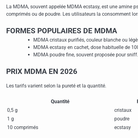
La MDMA, souvent appelée MDMA ecstasy, est une amine psyc
comprimés ou de poudre. Les utilisateurs la consomment lors 
FORMES POPULAIRES DE MDMA
MDMA cristaux purifiés, couleur blanche ou lég
MDMA ecstasy en cachet, dose habituelle de 10
MDMA poudre fine, souvent proposée pour sniff
PRIX MDMA EN 2026
Les tarifs varient selon la pureté et la quantité.
Quantité
0,5 g
cristaux
1 g
poudre
10 comprimés
ecstasy