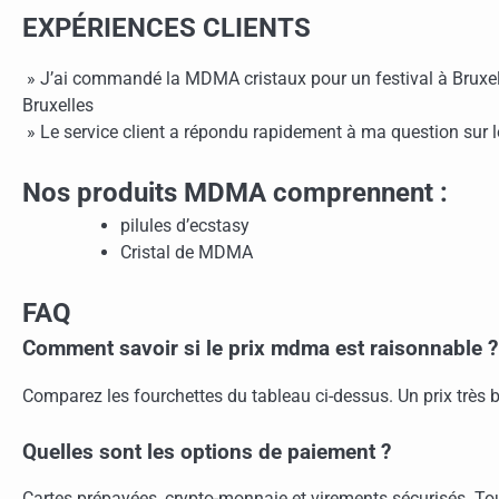
EXPÉRIENCES CLIENTS
» J’ai commandé la MDMA cristaux pour un festival à Bruxell
Bruxelles
» Le service client a répondu rapidement à ma question sur l
Nos produits MDMA comprennent :
pilules d’ecstasy
Cristal de MDMA
FAQ
Comment savoir si le prix mdma est raisonnable ?
Comparez les fourchettes du tableau ci-dessus. Un prix très 
Quelles sont les options de paiement ?
Cartes prépayées, crypto-monnaie et virements sécurisés. Tou