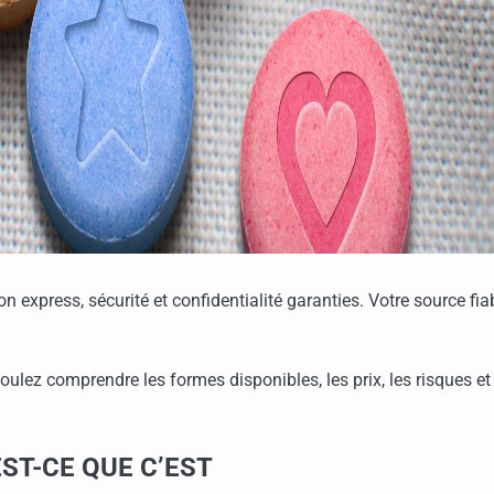
 express, sécurité et confidentialité garanties. Votre source fia
lez comprendre les formes disponibles, les prix, les risques et 
ST-CE QUE C’EST