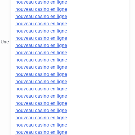
nouveau casino en ligne
nouveau casino en ligne
nouveau casino en ligne
nouveau casino en ligne
nouveau casino en ligne
nouveau casino en ligne
. Une
nouveau casino en ligne
nouveau casino en ligne
nouveau casino en ligne
nouveau casino en ligne
nouveau casino en ligne
nouveau casino en ligne
nouveau casino en ligne
nouveau casino en ligne
nouveau casino en ligne
nouveau casino en ligne
nouveau casino en ligne
nouveau casino en ligne
nouveau casino en ligne