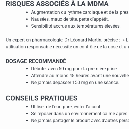
RISQUES ASSOCIÉS À LA MDMA
Augmentation du rythme cardiaque et de la pressi
Nausées, maux de tête, perte d’appétit.
Sensibilité accrue aux températures élevées.
Un expert en pharmacologie, Dr Léonard Martin, précise : » L
utilisation responsable nécessite un contrôle de la dose et 
DOSAGE RECOMMANDÉ
Débuter avec 50 mg pour la première prise.
Attendre au moins 48 heures avant une nouvelle
Ne jamais dépasser 150 mg en une séance.
CONSEILS PRATIQUES
Utiliser de l’eau pure, éviter l’alcool.
Se reposer dans un environnement calme après l
Ne jamais partager le produit avec d’autres pers