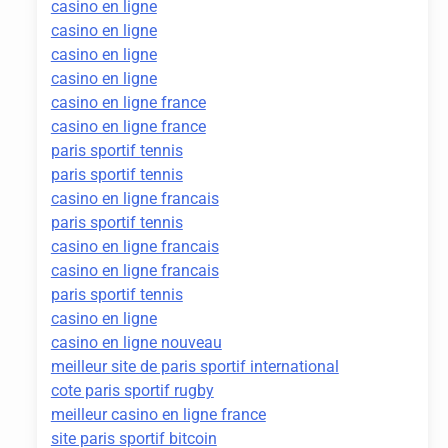
casino en ligne
casino en ligne
casino en ligne
casino en ligne
casino en ligne france
casino en ligne france
paris sportif tennis
paris sportif tennis
casino en ligne francais
paris sportif tennis
casino en ligne francais
casino en ligne francais
paris sportif tennis
casino en ligne
casino en ligne nouveau
meilleur site de paris sportif international
cote paris sportif rugby
meilleur casino en ligne france
site paris sportif bitcoin