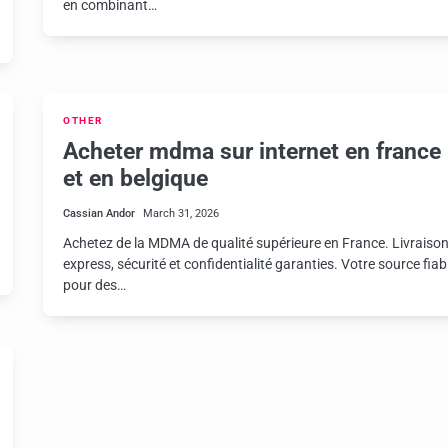
en combinant…
OTHER
Acheter mdma sur internet en france
et en belgique
Cassian Andor
March 31, 2026
Achetez de la MDMA de qualité supérieure en France. Livraiso
express, sécurité et confidentialité garanties. Votre source fiab
pour des…