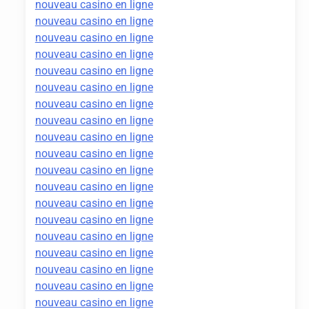
nouveau casino en ligne
nouveau casino en ligne
nouveau casino en ligne
nouveau casino en ligne
nouveau casino en ligne
nouveau casino en ligne
nouveau casino en ligne
nouveau casino en ligne
nouveau casino en ligne
nouveau casino en ligne
nouveau casino en ligne
nouveau casino en ligne
nouveau casino en ligne
nouveau casino en ligne
nouveau casino en ligne
nouveau casino en ligne
nouveau casino en ligne
nouveau casino en ligne
nouveau casino en ligne