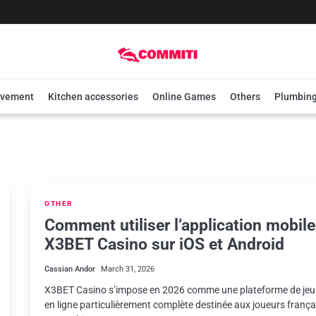
ovement
Kitchen accessories
Online Games
Others
Plumbin
OTHER
Comment utiliser l’application mobile
X3BET Casino sur iOS et Android
Cassian Andor
March 31, 2026
X3BET Casino s’impose en 2026 comme une plateforme de jeu
en ligne particulièrement complète destinée aux joueurs frança