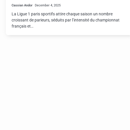
Cassian Andor
December 4, 2025
La Ligue 1 paris sportifs attire chaque saison un nombre
croissant de parieurs, séduits par l’intensité du championnat
français et…