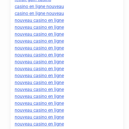
casino en ligne nouveau
casino en ligne nouveau
nouveau casino en ligne
nouveau casino en ligne
nouveau casino en ligne
nouveau casino en ligne
nouveau casino en ligne
nouveau casino en ligne
nouveau casino en ligne
nouveau casino en ligne
nouveau casino en ligne
nouveau casino en ligne
nouveau casino en ligne
nouveau casino en ligne
nouveau casino en ligne
nouveau casino en ligne
nouveau casino en ligne
nouveau casino en ligne