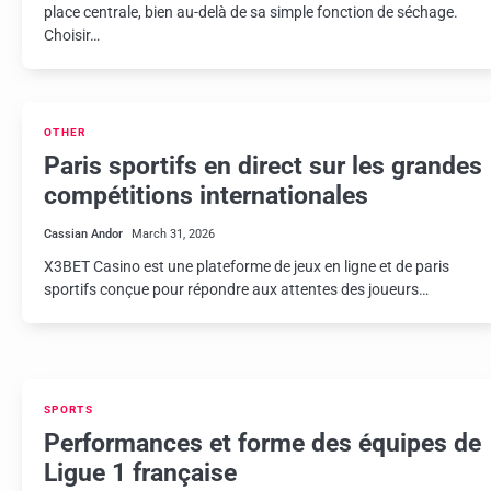
place centrale, bien au-delà de sa simple fonction de séchage.
Choisir…
OTHER
Paris sportifs en direct sur les grandes
compétitions internationales
Cassian Andor
March 31, 2026
X3BET Casino est une plateforme de jeux en ligne et de paris
sportifs conçue pour répondre aux attentes des joueurs…
SPORTS
Performances et forme des équipes de
Ligue 1 française