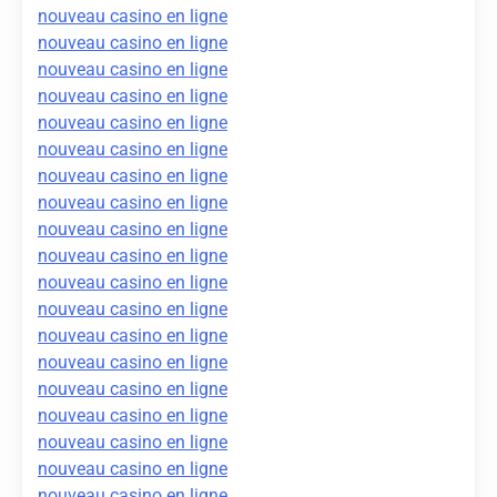
nouveau casino en ligne
nouveau casino en ligne
nouveau casino en ligne
nouveau casino en ligne
nouveau casino en ligne
nouveau casino en ligne
nouveau casino en ligne
nouveau casino en ligne
nouveau casino en ligne
nouveau casino en ligne
nouveau casino en ligne
nouveau casino en ligne
nouveau casino en ligne
nouveau casino en ligne
nouveau casino en ligne
nouveau casino en ligne
nouveau casino en ligne
nouveau casino en ligne
nouveau casino en ligne