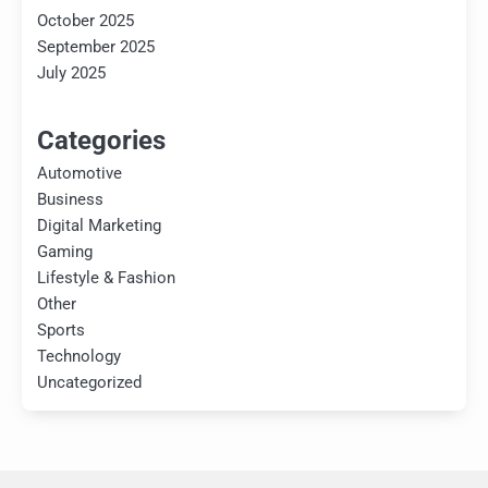
October 2025
September 2025
July 2025
Categories
Automotive
Business
Digital Marketing
Gaming
Lifestyle & Fashion
Other
Sports
Technology
Uncategorized