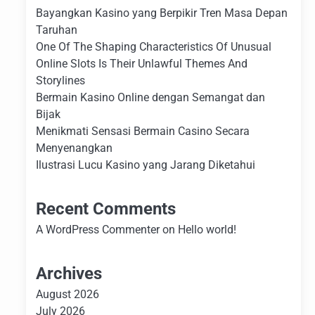
Bayangkan Kasino yang Berpikir Tren Masa Depan
Taruhan
One Of The Shaping Characteristics Of Unusual
Online Slots Is Their Unlawful Themes And
Storylines
Bermain Kasino Online dengan Semangat dan
Bijak
Menikmati Sensasi Bermain Casino Secara
Menyenangkan
Ilustrasi Lucu Kasino yang Jarang Diketahui
Recent Comments
A WordPress Commenter
on
Hello world!
Archives
August 2026
July 2026