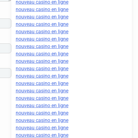
nouveau casino en ligne
nouveau casino en ligne
nouveau casino en ligne
nouveau casino en ligne
nouveau casino en ligne
nouveau casino en ligne
nouveau casino en ligne
nouveau casino en ligne
nouveau casino en ligne
nouveau casino en ligne
nouveau casino en ligne
nouveau casino en ligne
nouveau casino en ligne
nouveau casino en ligne
nouveau casino en ligne
nouveau casino en ligne
nouveau casino en ligne
nouveau casino en ligne
nouveau casino en ligne