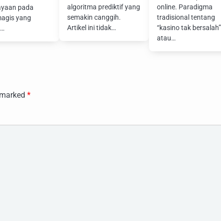
algoritma prediktif yang
online. Paradigma
ayaan pada
semakin canggih.
tradisional tentang
magis yang
Artikel ini tidak…
“kasino tak bersalah
i…
atau…
e marked
*