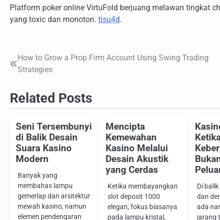
Platform poker online VirtuFold berjuang melawan tingkat ch
yang toxic dan monoton.
tisu4d
.
How to Grow a Prop Firm Account Using Swing Trading
Post
Strategies
navigation
Related Posts
Seni Tersembunyi
Mencipta
Kasin
di Balik Desain
Kemewahan
Ketik
Suara Kasino
Kasino Melalui
Keber
Modern
Desain Akustik
Bukan
yang Cerdas
Pelua
Banyak yang
membahas lampu
Ketika membayangkan
Di bali
gemerlap dan arsitektur
slot deposit 1000
dan der
mewah kasino, namun
elegan, fokus biasanya
ada nar
elemen pendengaran
pada lampu kristal,
jarang 