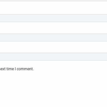
next time I comment.