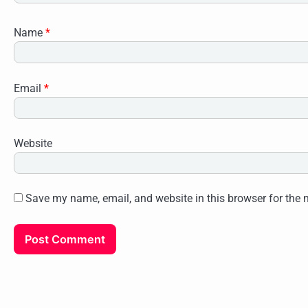
Name
*
Email
*
Website
Save my name, email, and website in this browser for the 