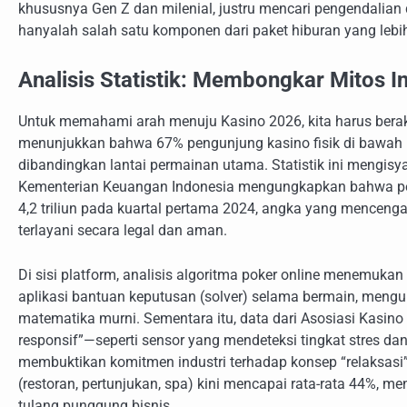
khususnya Gen Z dan milenial, justru mencari pengendalian 
hanyalah salah satu komponen dari paket hiburan yang lebih
Analisis Statistik: Membongkar Mitos I
Untuk memahami arah menuju Kasino 2026, kita harus berakar 
menunjukkan bahwa 67% pengunjung kasino fisik di bawah us
dibandingkan lantai permainan utama. Statistik ini mengisy
Kementerian Keuangan Indonesia mengungkapkan bahwa penda
4,2 triliun pada kuartal pertama 2024, angka yang mencen
terlayani secara legal dan aman.
Di sisi platform, analisis algoritma poker online menemuk
aplikasi bantuan keputusan (solver) selama bermain, meng
matematika murni. Sementara itu, data dari Asosiasi Kasin
responsif”—seperti sensor yang mendeteksi tingkat stres 
membuktikan komitmen industri terhadap konsep “relaksasi”.
(restoran, pertunjukan, spa) kini mencapai rata-rata 44%, 
tulang punggung bisnis.