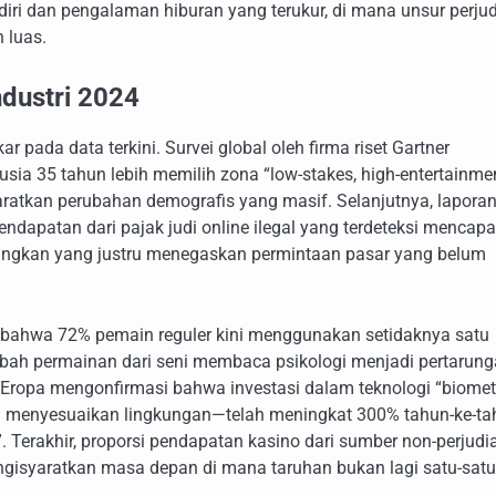
diri dan pengalaman hiburan yang terukur, di mana unsur perju
 luas.
ndustri 2024
pada data terkini. Survei global oleh firma riset Gartner
ia 35 tahun lebih memilih zona “low-stakes, high-entertainme
aratkan perubahan demografis yang masif. Selanjutnya, lapora
patan dari pajak judi online ilegal yang terdeteksi mencapa
gangkan yang justru menegaskan permintaan pasar yang belum
an bahwa 72% pemain reguler kini menggunakan setidaknya satu
ubah permainan dari seni membaca psikologi menjadi pertarun
o Eropa mengonfirmasi bahwa investasi dalam teknologi “biomet
dan menyesuaikan lingkungan—telah meningkat 300% tahun-ke-ta
 Terakhir, proporsi pendapatan kasino dari sumber non-perjudi
mengisyaratkan masa depan di mana taruhan bukan lagi satu-sat