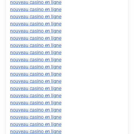
nouveau casino en ligne
nouveau casino en ligne
nouveau casino en ligne
nouveau casino en ligne
nouveau casino en ligne
nouveau casino en ligne
nouveau casino en ligne
nouveau casino en ligne
nouveau casino en ligne
nouveau casino en ligne
nouveau casino en ligne
nouveau casino en ligne
nouveau casino en ligne
nouveau casino en ligne
nouveau casino en ligne
nouveau casino en ligne
nouveau casino en ligne
nouveau casino en ligne
nouveau casino en ligne