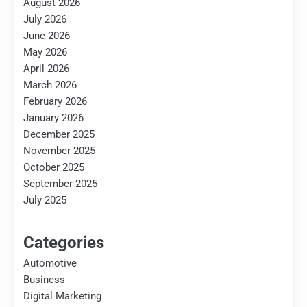
August 2026
July 2026
June 2026
May 2026
April 2026
March 2026
February 2026
January 2026
December 2025
November 2025
October 2025
September 2025
July 2025
Categories
Automotive
Business
Digital Marketing