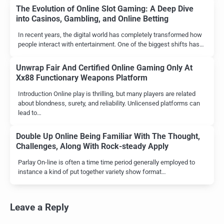
The Evolution of Online Slot Gaming: A Deep Dive
into Casinos, Gambling, and Online Betting
In recent years, the digital world has completely transformed how
people interact with entertainment. One of the biggest shifts has…
Unwrap Fair And Certified Online Gaming Only At
Xx88 Functionary Weapons Platform
Introduction Online play is thrilling, but many players are related
about blondness, surety, and reliability. Unlicensed platforms can
lead to…
Double Up Online Being Familiar With The Thought,
Challenges, Along With Rock-steady Apply
Parlay On-line is often a time time period generally employed to
instance a kind of put together variety show format…
Leave a Reply