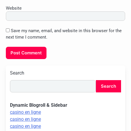
Website
Save my name, email, and website in this browser for the
next time I comment.
Search
Search
Dynamic Blogroll & Sidebar
casino en ligne
casino en ligne
casino en ligne