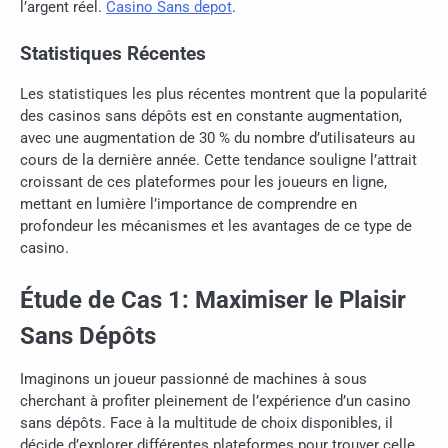
l’argent réel.
Casino Sans depot
.
Statistiques Récentes
Les statistiques les plus récentes montrent que la popularité
des casinos sans dépôts est en constante augmentation,
avec une augmentation de 30 % du nombre d’utilisateurs au
cours de la dernière année. Cette tendance souligne l’attrait
croissant de ces plateformes pour les joueurs en ligne,
mettant en lumière l’importance de comprendre en
profondeur les mécanismes et les avantages de ce type de
casino.
Étude de Cas 1: Maximiser le Plaisir
Sans Dépôts
Imaginons un joueur passionné de machines à sous
cherchant à profiter pleinement de l’expérience d’un casino
sans dépôts. Face à la multitude de choix disponibles, il
décide d’explorer différentes plateformes pour trouver celle