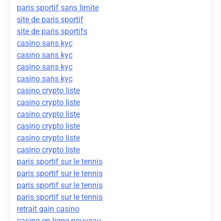
paris sportif sans limite
site de paris sportif
site de paris sportifs
casino sans kyc
casino sans kyc
casino sans kyc
casino sans kyc
casino crypto liste
casino crypto liste
casino crypto liste
casino crypto liste
casino crypto liste
casino crypto liste
paris sportif sur le tennis
paris sportif sur le tennis
paris sportif sur le tennis
paris sportif sur le tennis
retrait gain casino
casino en ligne nouveau