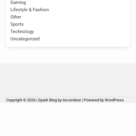
Gaming
Lifestyle & Fashion
Other
Sports
Technology
Uncategorized
Copyright © 2026
| Spark Blog by
Ascendoor
| Powered by
WordPress
.