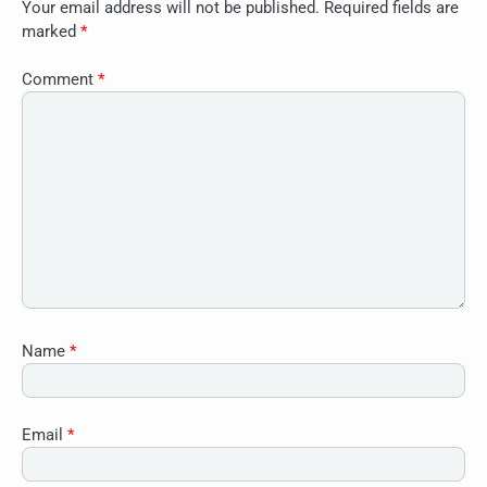
Your email address will not be published.
Required fields are
marked
*
Comment
*
Name
*
Email
*