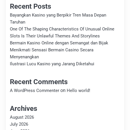
Recent Posts
Bayangkan Kasino yang Berpikir Tren Masa Depan
Taruhan
One Of The Shaping Characteristics Of Unusual Online
Slots Is Their Unlawful Themes And Storylines
Bermain Kasino Online dengan Semangat dan Bijak
Menikmati Sensasi Bermain Casino Secara
Menyenangkan
Ilustrasi Lucu Kasino yang Jarang Diketahui
Recent Comments
on
A WordPress Commenter
Hello world!
Archives
August 2026
July 2026