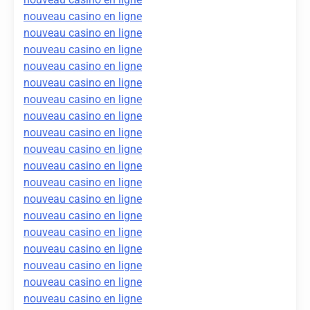
nouveau casino en ligne
nouveau casino en ligne
nouveau casino en ligne
nouveau casino en ligne
nouveau casino en ligne
nouveau casino en ligne
nouveau casino en ligne
nouveau casino en ligne
nouveau casino en ligne
nouveau casino en ligne
nouveau casino en ligne
nouveau casino en ligne
nouveau casino en ligne
nouveau casino en ligne
nouveau casino en ligne
nouveau casino en ligne
nouveau casino en ligne
nouveau casino en ligne