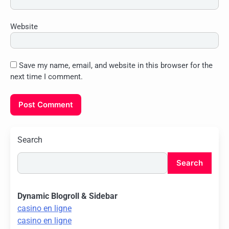
Website
Save my name, email, and website in this browser for the
next time I comment.
Search
Search
Dynamic Blogroll & Sidebar
casino en ligne
casino en ligne