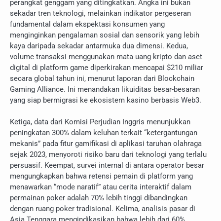
perangkat genggam yang ditingkatkan. Angka ini bukan
sekadar tren teknologi, melainkan indikator pergeseran
fundamental dalam ekspektasi konsumen yang
menginginkan pengalaman sosial dan sensorik yang lebih
kaya daripada sekadar antarmuka dua dimensi. Kedua,
volume transaksi menggunakan mata uang kripto dan aset
digital di platform game diperkirakan mencapai $210 miliar
secara global tahun ini, menurut laporan dari Blockchain
Gaming Alliance. Ini menandakan likuiditas besar-besaran
yang siap bermigrasi ke ekosistem kasino berbasis Web3.
Ketiga, data dari Komisi Perjudian Inggris menunjukkan
peningkatan 300% dalam keluhan terkait “ketergantungan
mekanis” pada fitur gamifikasi di aplikasi taruhan olahraga
sejak 2023, menyoroti risiko baru dari teknologi yang terlalu
persuasif. Keempat, survei internal di antara operator besar
mengungkapkan bahwa retensi pemain di platform yang
menawarkan “mode naratif” atau cerita interaktif dalam
permainan poker adalah 70% lebih tinggi dibandingkan
dengan ruang poker tradisional. Kelima, analisis pasar di
Asia Tenggara mengindikasikan bahwa lebih dari 60%