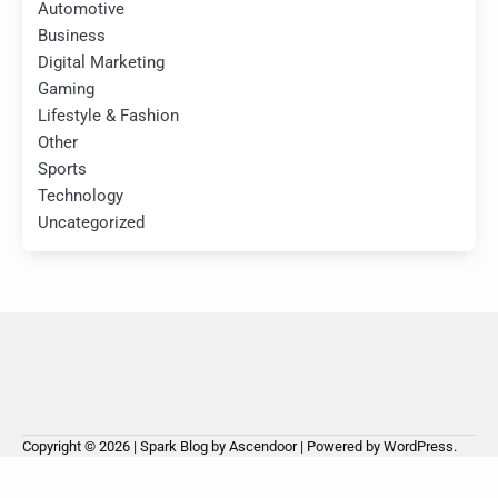
Automotive
Business
Digital Marketing
Gaming
Lifestyle & Fashion
Other
Sports
Technology
Uncategorized
Copyright © 2026
| Spark Blog by
Ascendoor
| Powered by
WordPress
.