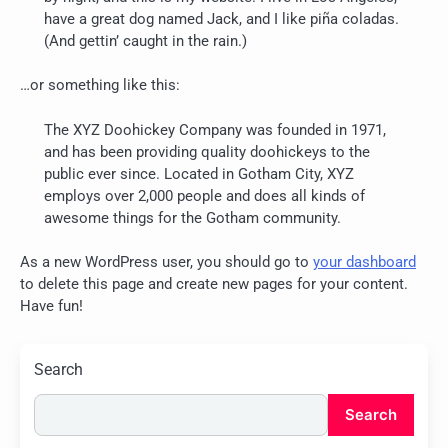
have a great dog named Jack, and I like piña coladas.
(And gettin’ caught in the rain.)
…or something like this:
The XYZ Doohickey Company was founded in 1971,
and has been providing quality doohickeys to the
public ever since. Located in Gotham City, XYZ
employs over 2,000 people and does all kinds of
awesome things for the Gotham community.
As a new WordPress user, you should go to
your dashboard
to delete this page and create new pages for your content.
Have fun!
Search
Search