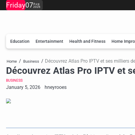
Skip
Friday
07
Aug
2026
to
content
Education
Entertainment
Health and Fitness
Home Impr
Découvrez Atlas Pro IPTV et ses milliers de
Home
Business
Découvrez Atlas Pro IPTV et ses
BUSINESS
January 5, 2026
hneyrooes