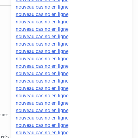
nouveau casino en ligne
nouveau casino en ligne
nouveau casino en ligne
nouveau casino en ligne
nouveau casino en ligne
nouveau casino en ligne
nouveau casino en ligne
nouveau casino en ligne
nouveau casino en ligne
nouveau casino en ligne
nouveau casino en ligne
nouveau casino en ligne
nouveau casino en ligne
nouveau casino en ligne
nouveau casino en ligne
aires.
nouveau casino en ligne
nouveau casino en ligne
nouveau casino en ligne
férés