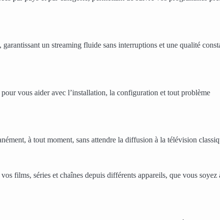
, garantissant un streaming fluide sans interruptions et une qualité const
 pour vous aider avec l’installation, la configuration et tout problème
nément, à tout moment, sans attendre la diffusion à la télévision classiq
vos films, séries et chaînes depuis différents appareils, que vous soyez 