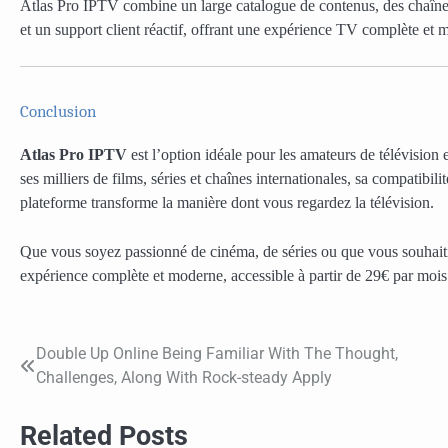
Atlas Pro IPTV combine un large catalogue de contenus, des chaînes i
et un support client réactif, offrant une expérience TV complète et 
Conclusion
Atlas Pro IPTV
est l’option idéale pour les amateurs de télévision
ses milliers de films, séries et chaînes internationales, sa compatibi
plateforme transforme la manière dont vous regardez la télévision.
Que vous soyez passionné de cinéma, de séries ou que vous souhait
expérience complète et moderne, accessible à partir de 29€ par mois
Double Up Online Being Familiar With The Thought,
Post
Challenges, Along With Rock-steady Apply
navigation
Related Posts