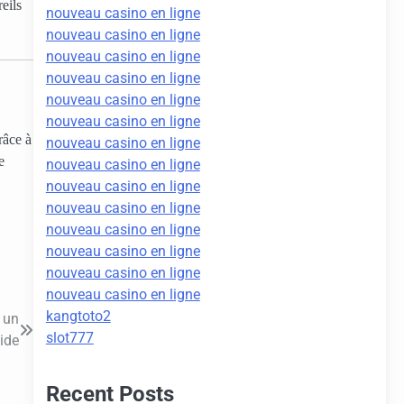
eils
nouveau casino en ligne
nouveau casino en ligne
nouveau casino en ligne
nouveau casino en ligne
nouveau casino en ligne
nouveau casino en ligne
râce à
nouveau casino en ligne
e
nouveau casino en ligne
nouveau casino en ligne
nouveau casino en ligne
nouveau casino en ligne
nouveau casino en ligne
nouveau casino en ligne
nouveau casino en ligne
kangtoto2
 un
slot777
ide
Recent Posts