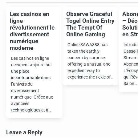
Les casinos en
Observe Graceful
Abon
ligne
Togel Online Entry
– Déc
révolutionnent le
The Tempt Of
Solut
divertissement
Online Gaming
en St
numérique
Online SAWA888 has
Introdu
moderne
taken the earthly
Casse-T
concern by surprise,
Streami
Les casinos en ligne
offering a unusual and
Abonem
occupent aujourd’hui
expedient way to
L'Écos
une place
experience the tickle of…
qui Rév
incontournable dans
Salon…
l’univers du
divertissement
numérique. Grâce aux
avancées
technologiques et à…
Leave a Reply