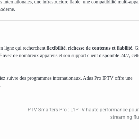
nternationales, une infrastructure fiable, une compatibilité multi-appar
moderne.
 en ligne qui recherchent
flexibilité, richesse de contenus et fiabilité
. G
lité avec de nombreux appareils et son support client disponible 24/7, cett
iez suivre des programmes internationaux, Atlas Pro IPTV offre une
.
IPTV Smarters Pro : L’IPTV haute performance pour
streaming flu