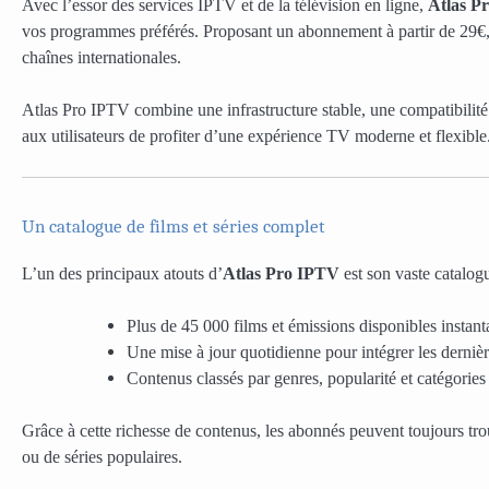
Avec l’essor des services IPTV et de la télévision en ligne,
Atlas P
vos programmes préférés. Proposant un abonnement à partir de 29€, cet
chaînes internationales.
Atlas Pro IPTV combine une infrastructure stable, une compatibilité 
aux utilisateurs de profiter d’une expérience TV moderne et flexible
Un catalogue de films et séries complet
L’un des principaux atouts d’
Atlas Pro IPTV
est son vaste catalog
Plus de 45 000 films et émissions disponibles instan
Une mise à jour quotidienne pour intégrer les dernière
Contenus classés par genres, popularité et catégories 
Grâce à cette richesse de contenus, les abonnés peuvent toujours trou
ou de séries populaires.