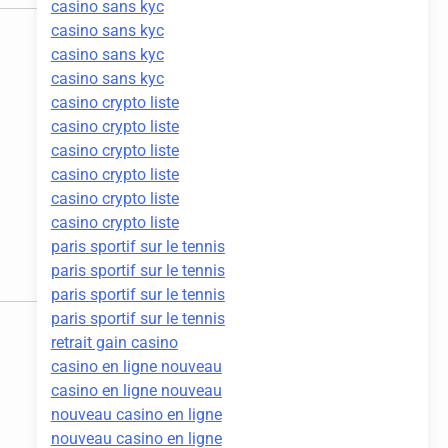
casino sans kyc
casino sans kyc
casino sans kyc
casino sans kyc
casino crypto liste
casino crypto liste
casino crypto liste
casino crypto liste
casino crypto liste
casino crypto liste
paris sportif sur le tennis
paris sportif sur le tennis
paris sportif sur le tennis
paris sportif sur le tennis
retrait gain casino
casino en ligne nouveau
casino en ligne nouveau
nouveau casino en ligne
nouveau casino en ligne