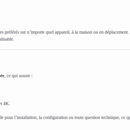
ries préférés sur n’importe quel appareil, à la maison ou en déplacement
alisable.
sée
, ce qui assure :
.
et 4K.
de pour l’installation, la configuration ou toute question technique, ce q